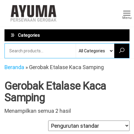
Skip
Sewa
AYUMA
to
Sewa
Gerobak
Menu
Gerobak
the
Rombong
content
Categories
Beranda
»
Gerobak Etalase Kaca Samping
Gerobak Etalase Kaca
Samping
Menampilkan semua 2 hasil