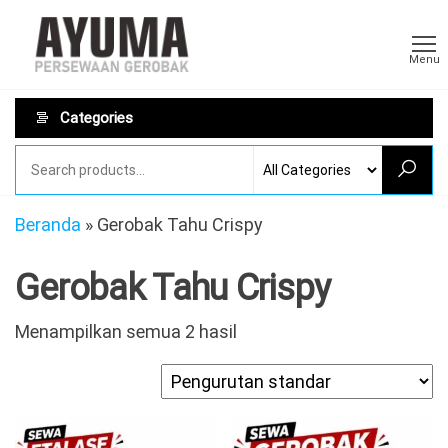
Skip
Sewa
AYUMA
to
Sewa
Gerobak
Menu
Gerobak
the
Rombong
content
Categories
Beranda
»
Gerobak Tahu Crispy
Gerobak Tahu Crispy
Menampilkan semua 2 hasil