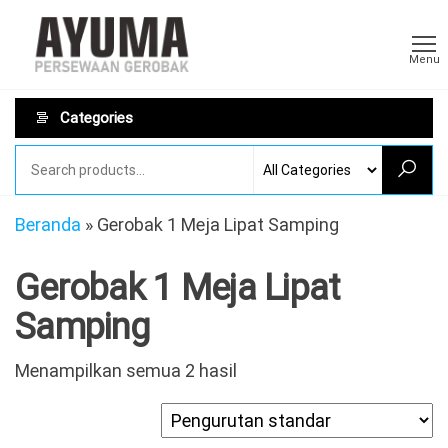
Skip
Sewa
AYUMA
to
Sewa
Gerobak
Menu
Gerobak
the
Rombong
content
Categories
Beranda
»
Gerobak 1 Meja Lipat Samping
Gerobak 1 Meja Lipat
Samping
Menampilkan semua 2 hasil