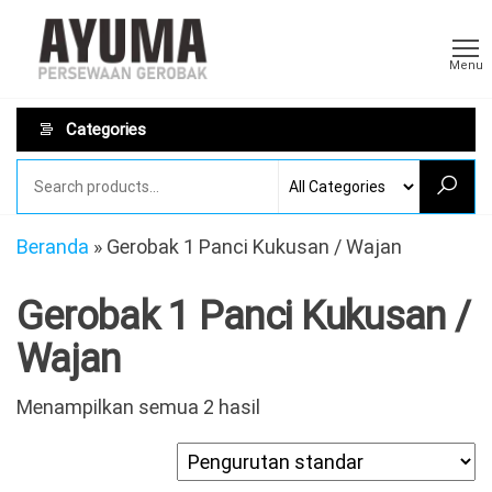
Skip
Sewa
AYUMA
to
Sewa
Gerobak
Menu
Gerobak
the
Rombong
content
Categories
Beranda
»
Gerobak 1 Panci Kukusan / Wajan
Gerobak 1 Panci Kukusan /
Wajan
Menampilkan semua 2 hasil