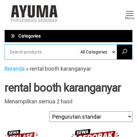
Skip
Sewa
AYUMA
to
Sewa
Gerobak
Menu
Gerobak
the
Rombong
content
Categories
Beranda
»
rental booth karanganyar
rental booth karanganyar
Menampilkan semua 2 hasil