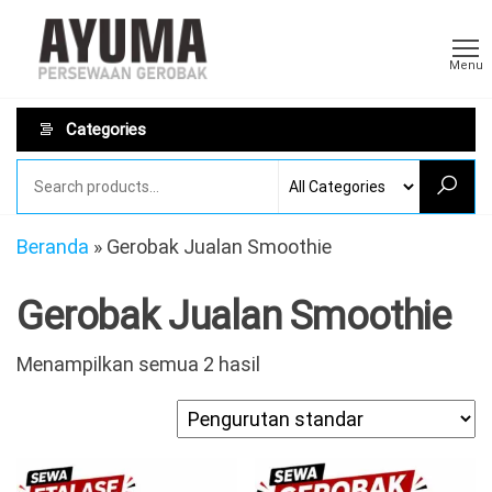
Skip
Sewa
AYUMA
to
Sewa
Gerobak
Menu
Gerobak
the
Rombong
content
Categories
Beranda
»
Gerobak Jualan Smoothie
Gerobak Jualan Smoothie
Menampilkan semua 2 hasil