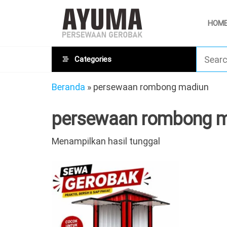
Skip
Sewa
AYUMA
to
HOM
Sewa
Gerobak
Gerobak
the
Rombong
content
Categories
Beranda
»
persewaan rombong madiun
persewaan rombong 
Menampilkan hasil tunggal