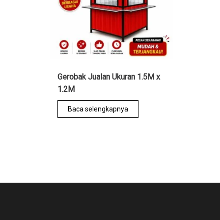
Gerobak Jualan Ukuran 1.5M x
1.2M
Baca selengkapnya