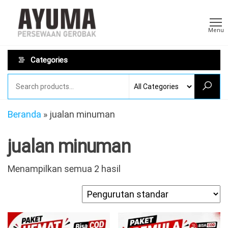
Skip
Sewa
AYUMA
to
Sewa
Gerobak
Menu
Gerobak
the
Rombong
content
Categories
Beranda
»
jualan minuman
jualan minuman
Menampilkan semua 2 hasil