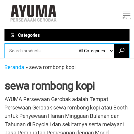
Skip
Sewa
AYUMA
to
Sewa
Gerobak
Menu
Gerobak
the
Rombong
content
Categories
Beranda
»
sewa rombong kopi
sewa rombong kopi
AYUMA Persewaan Gerobak adalah Tempat
Persewaan Gerobak sewa rombong kopi atau Booth
untuk Penyewaan Harian Mingguan Bulanan dan
Tahunan di Boyolali dan sekitarnya serta melayani
Jasa Pembuatan Pemesanan dengan Model