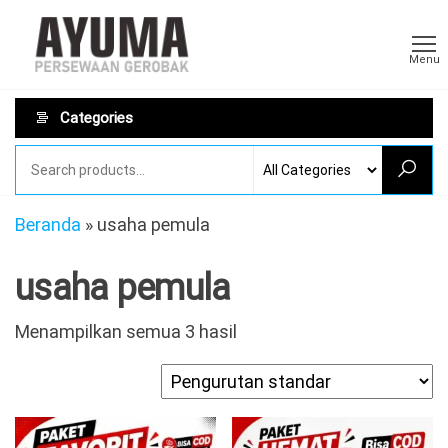
Skip
Sewa
AYUMA
to
Sewa
Gerobak
Menu
Gerobak
the
Rombong
content
Categories
Beranda
»
usaha pemula
usaha pemula
Menampilkan semua 3 hasil