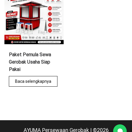
Paket Pemula Sewa
Gerobak Usaha Siap
Pakai
Baca selengkapnya
AYUMA Persewaan Gerobak | ©2026