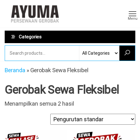
Skip
Sewa
AYUMA
to
Sewa
Gerobak
Menu
Gerobak
the
Rombong
content
Categories
Beranda
»
Gerobak Sewa Fleksibel
Gerobak Sewa Fleksibel
Menampilkan semua 2 hasil