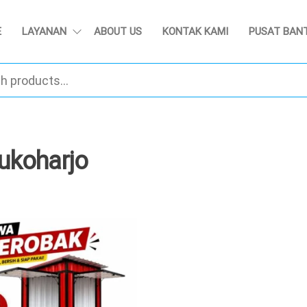
E
LAYANAN
ABOUT US
KONTAK KAMI
PUSAT BAN
ukoharjo