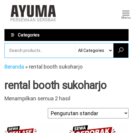
Skip
Sewa
AYUMA
to
Sewa
Gerobak
Menu
Gerobak
the
Rombong
content
Categories
Beranda
»
rental booth sukoharjo
rental booth sukoharjo
Menampilkan semua 2 hasil