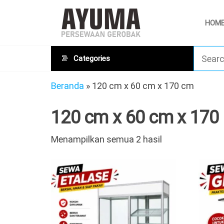
Skip
Sewa
AYUMA
to
HOM
Sewa
Gerobak
Gerobak
the
Rombong
content
Categories
Beranda
»
120 cm x 60 cm x 170 cm
120 cm x 60 cm x 170
Menampilkan semua 2 hasil