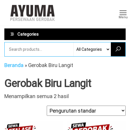
Skip
Sewa
AYUMA
to
Sewa
Gerobak
Menu
Gerobak
the
Rombong
content
Categories
Beranda
»
Gerobak Biru Langit
Gerobak Biru Langit
Menampilkan semua 2 hasil